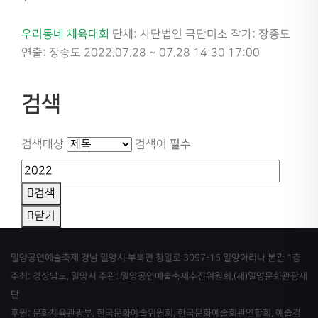
우리동네 체육대회
단체: 사단법인 극단미소
작가: 장종도
연출: 장종도
2022.07.28 ~ 07.28 14:30 17:00
검색
필수
검색대상
검색어
검색
닫기
밀양공연예술축제 경남 밀양시 부북면 창밀로 3097-16 밀양아리나 본관 1층
주최: 경상남도, 밀양시 주관: 밀양공연예술축제추진위원회,(재)밀양문화관광재
단
후원: 문화체육관광부, 한국문화예술위원회, 한국문화예술회관연합회, 예술경