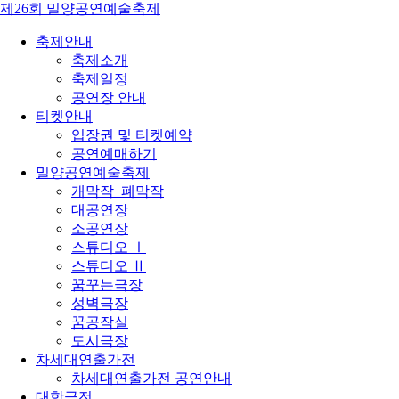
제26회 밀양공연예술축제
축제안내
축제소개
축제일정
공연장 안내
티켓안내
입장권 및 티켓예약
공연예매하기
밀양공연예술축제
개막작_폐막작
대공연장
소공연장
스튜디오 Ⅰ
스튜디오 Ⅱ
꿈꾸는극장
성벽극장
꿈공작실
도시극장
차세대연출가전
차세대연출가전 공연안내
대학극전