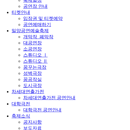
축제일정
공연장 안내
티켓안내
입장권 및 티켓예약
공연예매하기
밀양공연예술축제
개막작_폐막작
대공연장
소공연장
스튜디오 Ⅰ
스튜디오 Ⅱ
꿈꾸는극장
성벽극장
꿈공작실
도시극장
차세대연출가전
차세대연출가전 공연안내
대학극전
대학극전 공연안내
축제소식
공지사항
보도자료