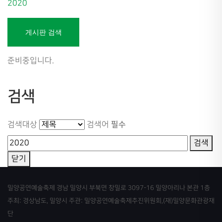
2020
게시판 검색
준비중입니다.
검색
필수
검색대상
검색어
검색
닫기
밀양공연예술축제 경남 밀양시 부북면 창밀로 3097-16 밀양아리나 본관 1층
주최: 경상남도, 밀양시 주관: 밀양공연예술축제추진위원회,(재)밀양문화관광재
단