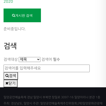
2020
게시판 검색
준비중입니다.
검색
필수
검색대상
검색어
검색
닫기
밀양공연예술축제 경남 밀양시 부북면 창밀로 3097-16 밀양아리나 본관 1층
주최: 경상남도, 밀양시 주관: 밀양공연예술축제추진위원회,(재)밀양문화관광재