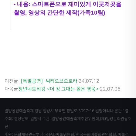
- 내용: 스마트폰으로 재미있게 이곳저곳을
촬영, 영상의 간단한 제작(가족10팀)
이전글
［특별공연］씨티오브오로라
24.07.12
다음글
청년네트워킹 <더 킹 그대는 젊은 영웅>
22.07.06
밀양공연예술축제 경남 밀양시 부북면 창밀로 3097-16 밀양아리나 본관 1층
주최: 경상남도, 밀양시 주관: 밀양공연예술축제추진위원회,(재)밀양문화관광재
단
후원: 문화체육관광부, 한국문화예술위원회, 한국문화예술회관연합회, 예술경